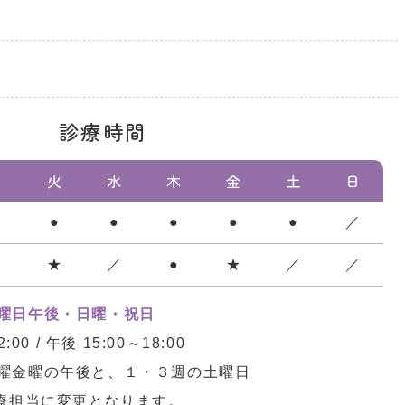
診療時間
月
火
水
木
金
土
日
●
●
●
●
●
●
／
●
★
／
●
★
／
／
曜日午後・日曜・祝日
0 / 午後 15:00～18:00
曜金曜の午後と、１・３週の土曜日
診療担当に変更となります。